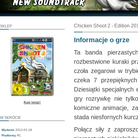
Chicken Shoot 2 - Edition 20
SKLEP
Informacje o grze
Ta banda pierzastyc
rozbestwione kuraki p
czoła zegarowi w tryb
czeka 7 przepięknych 
Dziesiątki specjalnyc
gry rozrywkę nie tylk
Kup teraz!
komiczne animacje, za
stada niesfornych kurc
W SKRÓCIE
Połącz siły z zaprosz
Wydanie
2012-01-18
Platformy
PC