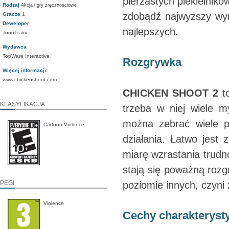
pierzastych piekielnikó
Rodzaj
Akcja i gry zręcznościowe
zdobądź najwyższy wyni
Gracze
1
Deweloper
najlepszych.
ToonTraxx
Wydawca
TopWare Interactive
Rozgrywka
Więcej informacji:
www.chickenshoot.com
CHICKEN SHOOT 2
to
KLASYFIKACJA
trzeba w niej wiele m
można zebrać wiele p
Cartoon Violence
działania. Łatwo jest
miarę wzrastania trudn
stają się poważną ro
PEGI
poziomie innych, czyni
Violence
Cechy charakteryst