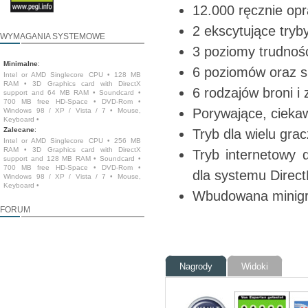
12.000 ręcznie op
2 ekscytujące tryb
WYMAGANIA SYSTEMOWE
3 poziomy trudnośc
Minimalne
:
6 poziomów oraz s
Intel or AMD Singlecore CPU • 128 MB
RAM • 3D Graphics card with DirectX
6 rodzajów broni i
support and 64 MB RAM • Soundcard •
700 MB free HD-Space • DVD-Rom •
Porywające, cieka
Windows 98 / XP / Vista / 7 • Mouse,
Keyboard •
Zalecane
:
Tryb dla wielu gra
Intel or AMD Singlecore CPU • 256 MB
RAM • 3D Graphics card with DirectX
Tryb internetowy 
support and 128 MB RAM • Soundcard •
700 MB free HD-Space • DVD-Rom •
dla systemu Direct
Windows 98 / XP / Vista / 7 • Mouse,
Keyboard •
Wbudowana minig
FORUM
Nagrody
Widoki