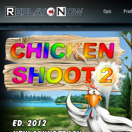
Opis
Prod
Strona główna •
Produkty •
Chicken Shoot 2 - Edition 2012 •