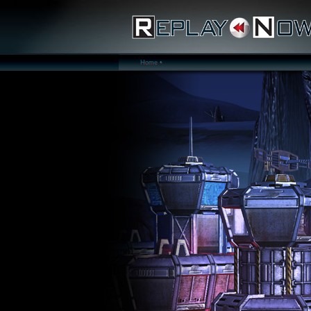
Home •