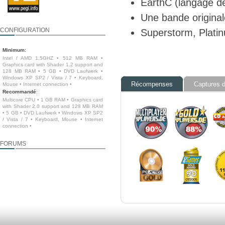
EarthC (langage d
Une bande origina
CONFIGURATION
Superstorm, Platin
Minimum
:
Intel / AMD 1,5GHZ • 512 MB RAM •
Graphics card with Shader 1.2 support and
128 MB RAM • 5 GB • DVD Laufwerk •
Windows XP SP2 / Vista / 7 • Keyboard,
Récompenses
Captures d
Mouse • Internet connection •
Recommandé
:
Multicore CPU • 1 GB RAM • Graphics card
with Shader 2.0 support and 128 MB RAM
• 5 GB • DVD Laufwerk • Windows XP SP2
/ Vista / 7 • Keyboard, Mouse • Internet
connection •
FORUMS