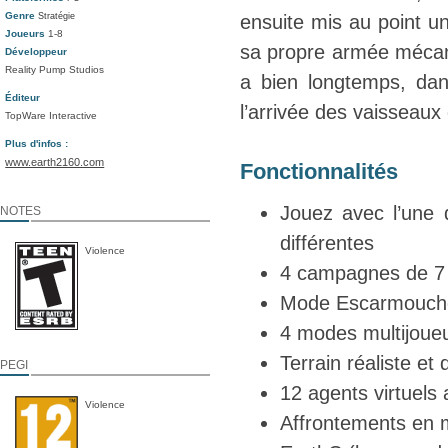
Genre
Stratégie
ensuite mis au point un
Joueurs
1-8
sa propre armée mécanis
Développeur
Reality Pump Studios
a bien longtemps, dan
Éditeur
l’arrivée des vaisseaux 
TopWare Interactive
Plus d'infos :
www.earth2160.com
Fonctionnalités
Jouez avec l’une 
NOTES
différentes
Violence
4 campagnes de 7 
Mode Escarmouche
4 modes multijoueu
Terrain réaliste et
PEGI
12 agents virtuels 
Violence
Affrontements en m