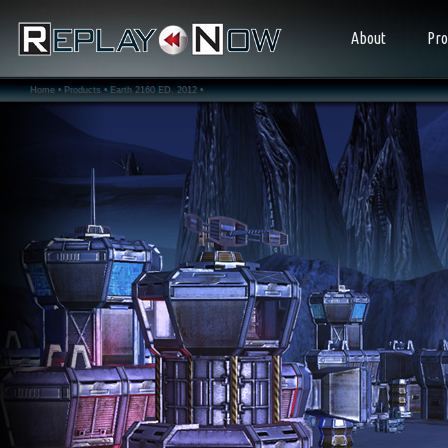
About
Pro
Home •
Products •
Earth 2160 ED. 2012 •